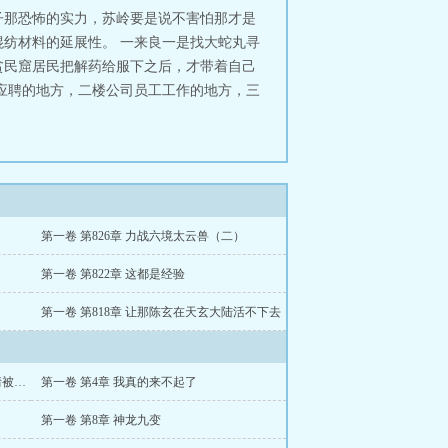
子那恐怖的实力，苏岭要是说不害怕那才是
纺材料的延展性。 一来良一是找大蛇丸寻
贫民窟居民把解药给服下之后，才带着自己
应聘的地方，二楼公司员工工作的地方，三
第一卷 第826章 力战六境太云兽（二）
第一卷 第822章 这都是经验
第一卷 第818章 让那陈玄在天玄大陆活不下去
第一卷 第3章 你也不想你和大夫人的事情被别人知道吧
第一卷 第4章 我真的来不起了
第一卷 第8章 神龙九变