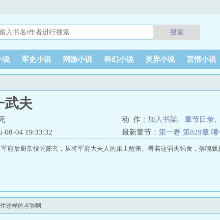
搜索
小说
军史小说
网游小说
科幻小说
灵异小说
言情小说
一武夫
死
动 作：
加入书架
、
章节目录
8-04 19:33:32
最新章节：
第一卷 第829章
的考验啊
将军府后厨杂役的陈玄，从将军府大夫人的床上醒来。看着这弱肉强食，落魄飘
得住这样的考验啊