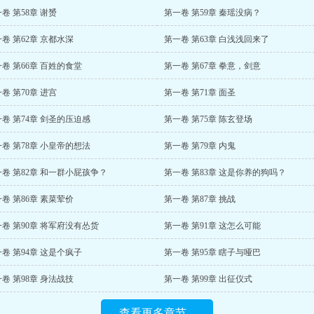
卷 第58章 谢赟
第一卷 第59章 秦瑶没病？
卷 第62章 京都水深
第一卷 第63章 白浅浅回来了
卷 第66章 百姓的食堂
第一卷 第67章 拳意，剑意
卷 第70章 进宫
第一卷 第71章 面圣
卷 第74章 剑圣的压迫感
第一卷 第75章 陈玄登场
卷 第78章 小皇帝的想法
第一卷 第79章 内鬼
卷 第82章 和一群小屁孩争？
第一卷 第83章 这是你养的狗吗？
卷 第86章 素菜荤价
第一卷 第87章 挑战
卷 第90章 将军府没有怂货
第一卷 第91章 这怎么可能
卷 第94章 这是个疯子
第一卷 第95章 瞎子与哑巴
卷 第98章 身法战技
第一卷 第99章 出征仪式
查看更多章节...