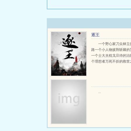
逐王
一个野心家刀尖林立
路一个小人物披荆斩棘的
一个士大夫枕戈旦待的治
个理想者万死不折的救世之行
...