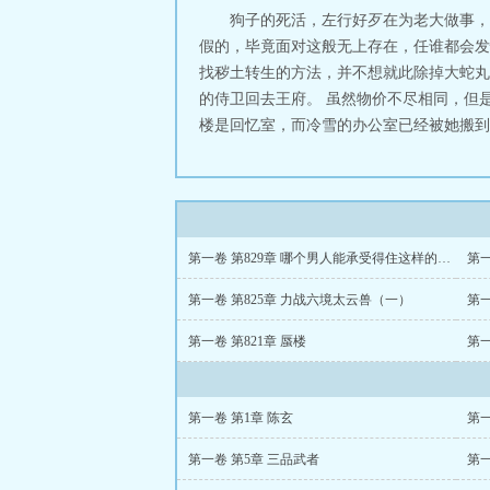
狗子的死活，左行好歹在为老大做事，
假的，毕竟面对这般无上存在，任谁都会发
找秽土转生的方法，并不想就此除掉大蛇丸
的侍卫回去王府。 虽然物价不尽相同，但
楼是回忆室，而冷雪的办公室已经被她搬到了五
第一卷 第829章 哪个男人能承受得住这样的考验啊
第一
第一卷 第825章 力战六境太云兽（一）
第一
第一卷 第821章 蜃楼
第一
第一卷 第1章 陈玄
第一
第一卷 第5章 三品武者
第一