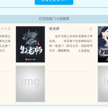
已完结热门小说推荐
水千丞
牧龙师
乱
的权谋之
这片大陆上任何生灵都有几率
复仇之途
化龙。 传言每个生命都有自己
乱之旅一
的一道龙门，跃过之后，宛如苍穹
...
日月，耀眼辉煌。 人也是如
此。 人的龙门就在于化身牧龙
师。 四...
...