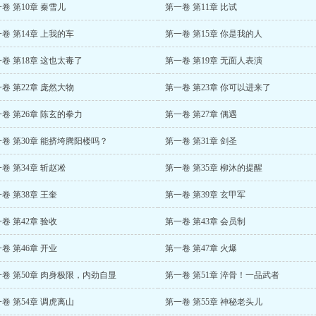
卷 第10章 秦雪儿
第一卷 第11章 比试
卷 第14章 上我的车
第一卷 第15章 你是我的人
卷 第18章 这也太毒了
第一卷 第19章 无面人表演
卷 第22章 庞然大物
第一卷 第23章 你可以进来了
卷 第26章 陈玄的拳力
第一卷 第27章 偶遇
卷 第30章 能挤垮腾阳楼吗？
第一卷 第31章 剑圣
卷 第34章 斩赵凇
第一卷 第35章 柳沐的提醒
卷 第38章 王奎
第一卷 第39章 玄甲军
卷 第42章 验收
第一卷 第43章 会员制
卷 第46章 开业
第一卷 第47章 火爆
卷 第50章 肉身极限，内劲自显
第一卷 第51章 淬骨！一品武者
卷 第54章 调虎离山
第一卷 第55章 神秘老头儿