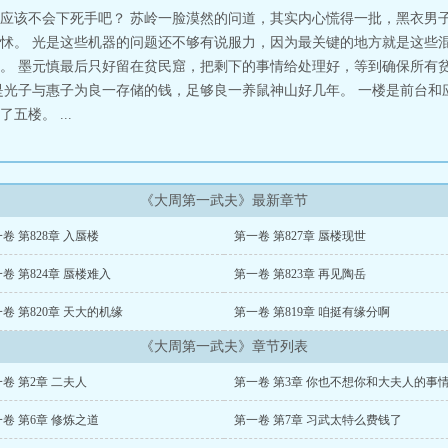
应该不会下死手吧？ 苏岭一脸漠然的问道，其实内心慌得一批，黑衣男
怵。 光是这些机器的问题还不够有说服力，因为最关键的地方就是这些混
。 墨元慎最后只好留在贫民窟，把剩下的事情给处理好，等到确保所有
是光子与惠子为良一存储的钱，足够良一养鼠神山好几年。 一楼是前台和
楼。 ...
《大周第一武夫》最新章节
卷 第828章 入蜃楼
第一卷 第827章 蜃楼现世
卷 第824章 蜃楼难入
第一卷 第823章 再见陶岳
卷 第820章 天大的机缘
第一卷 第819章 咱挺有缘分啊
《大周第一武夫》章节列表
卷 第2章 二夫人
卷 第6章 修炼之道
第一卷 第7章 习武太特么费钱了