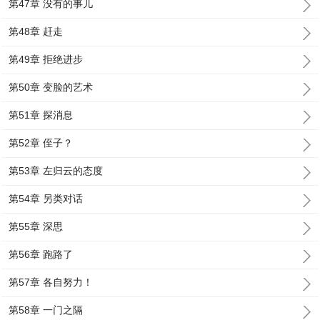
第47章 没有的事儿
第48章 赶走
第49章 拒绝进步
第50章 变脸的艺术
第51章 探消息
第52章 侄子？
第53章 左归云的态度
第54章 另类对话
第55章 深思
第56章 跑路了
第57章 各自努力！
第58章 一门之隔