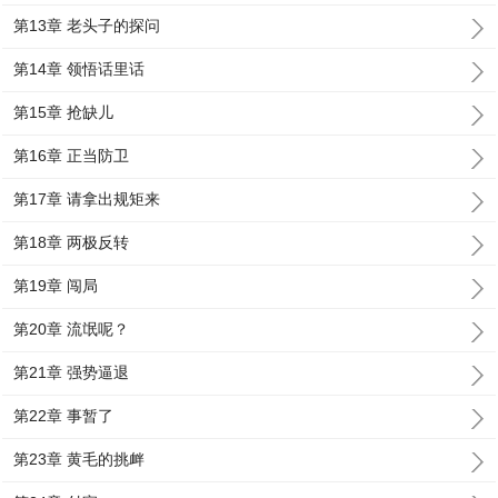
第13章 老头子的探问
第14章 领悟话里话
第15章 抢缺儿
第16章 正当防卫
第17章 请拿出规矩来
第18章 两极反转
第19章 闯局
第20章 流氓呢？
第21章 强势逼退
第22章 事暂了
第23章 黄毛的挑衅