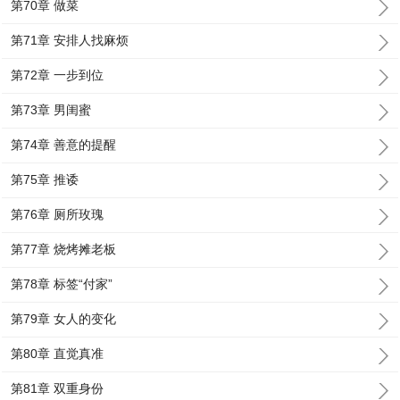
第70章 做菜
第71章 安排人找麻烦
第72章 一步到位
第73章 男闺蜜
第74章 善意的提醒
第75章 推诿
第76章 厕所玫瑰
第77章 烧烤摊老板
第78章 标签“付家”
第79章 女人的变化
第80章 直觉真准
第81章 双重身份