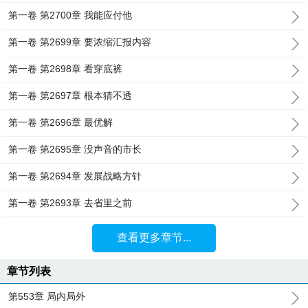
第一卷 第2700章 我能应付他
第一卷 第2699章 要浓缩汇报内容
第一卷 第2698章 看穿底裤
第一卷 第2697章 根本猜不透
第一卷 第2696章 最优解
第一卷 第2695章 没声音的市长
第一卷 第2694章 发展战略方针
第一卷 第2693章 去省里之前
查看更多章节...
章节列表
第553章 局内局外