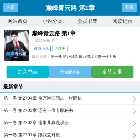
巅峰青云路 第1章
注册
登录
网站首页
小说分类
会员书架
阅读记录
巅峰青云路 第1章
登封造极 著
都市小说
连载中
最近更新：
第一卷 第2704章 像万鸿江同志一样固执
更新时间：
2026-07-31 22:31:36
加入书架
开始阅读
章节目录
最新章节
第一卷 第2704章 像万鸿江同志一样固执
第一卷 第2703章 还有一位专职秘书
第一卷 第2702章 这事儿真是误会
第一卷 第2701章 跟我去对质