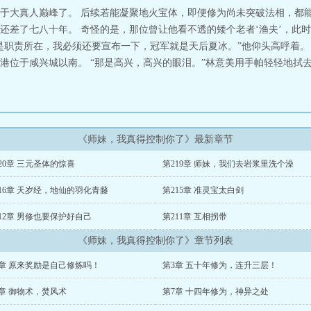
于大真人巅峰了。 后续若能凝聚地火宝体，即便修为尚未突破法相，都能
还差了七八十年。 奇怪的是，那位曾让他看不透的矮个老者‘渔夫’，此
是职责所在，我必须还要宣布一下，冠军就是天后夏冰。”他仰头高呼着。
港位于咸兴城以南。 “那是高兴，高兴的眼泪。”林意美用手帕轻轻地拭
《师妹，我真得控制你了》最新章节
20章 三元圣体的惊喜
第219章 师妹，我们去岩浆里洗个澡
16章 天岁经，地仙的羽化青藤
第215章 准灵宝太白剑
12章 男修也要保护好自己
第211章 互相拐带
《师妹，我真得控制你了》章节列表
2章 原来奖励是自己修炼吗！
第3章 五十年修为，连升三层！
6章 御物术，焚风术
第7章 十四年修为，神异之处