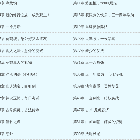
0章 淬元锁
第11章 炼血枢，卡bug用法
14章 新的修行之志，成为观主！
第15章 权限狗的快乐，三十四年修为！
8章 一个月后
第19章 重建灵脉阵法
22章 黄鹤观，急公好义孟道友
第23章 大丰收，一夜暴富
26章 真人之法，意外的突破
第27章 缺少的功法
0章 黄鹤真人的礼物
第31章 五十万符钱！
4章 淬魂功法《心印经》
第35章 五十年修为，心印淬魂
8章 真人法宝，白虹剑
第39章 法宝贵重，灵性复苏
2章 神识玉简，每日考试
第43章 十道剑光，猎妖实战
6章 古修祭灵，古法传承
第47章 古术·龙虎吞济
0章 篁竹之邀
第51章 白虹剑意，师叔的识海
4章 意外
第55章 法脉长老