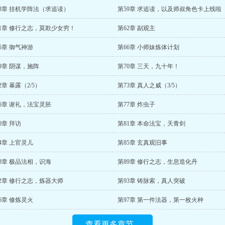
58章 挂机学阵法（求追读）
第59章 求追读，以及师叔角色卡上线啦
61章 修行之志，莫欺少女穷！
第62章 副观主
5章 御气神游
第66章 小师妹炼体计划
9章 阴谋，施阵
第70章 三天，九十年！
2章 暴露（2/5）
第73章 真人之威（3/5）
6章 谢礼，法宝灵胚
第77章 炸虫子
0章 拜访
第81章 本命法宝，天青剑
4章 上官灵儿
第85章 玄真观旧事
8章 极品法相，识海
第89章 修行之志，生息造化丹
2章 修行之志，炼器大师
第93章 铸脉索，真人突破
6章 修炼灵火
第97章 第一件法器，第一枚火种
查看更多章节...