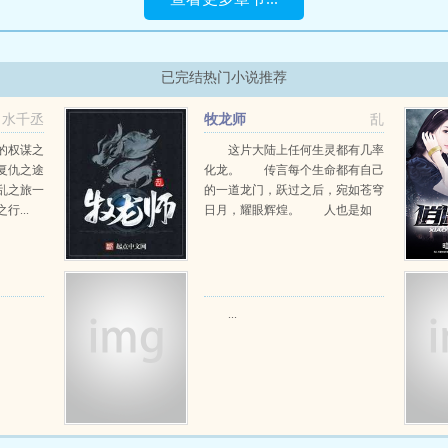
已完结热门小说推荐
水千丞
牧龙师
乱
的权谋之
这片大陆上任何生灵都有几率
复仇之途
化龙。 传言每个生命都有自己
乱之旅一
的一道龙门，跃过之后，宛如苍穹
...
日月，耀眼辉煌。 人也是如
此。 人的龙门就在于化身牧龙
师。 四...
...