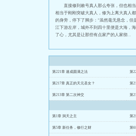
直接修到敕号真人那么夸张，但也相当
相当于刚刚突破大真人，修为上离大真人都
的身旁，停下了脚步：“虽然毫无悬念，但
江下游左岸，城外不到四十里便是大海，海
了心，尤其是让那些有点家产的人家彻...
第221章 速成圆满之法
第2
第217章 真正的天元圣女？
第2
第213章 第二次神交
第2
第1章 洞天之主
第
第5章 新任务，修行之财
第