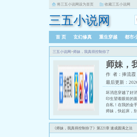
将三五小说网设为首页
收藏三五小说网
三五小说网
首 页
玄幻修真
重生穿越
都市
三五小说网
>
师妹，我真得控制你了
师妹，
作 者：捧流霞
最后更新：2026-0
坏消息穿越了好
印生望着眼前的
自私！在我的金
师妹，快起床，
澡，这有助于提
自刎归天！穆小
《师妹，我真得控制你了》第221章 速成圆满之法
元会修为李印生