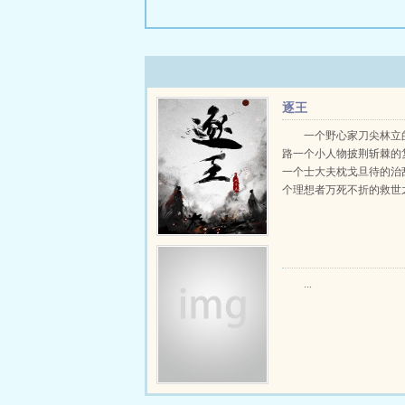
逐王
一个野心家刀尖林立
路一个小人物披荆斩棘的
一个士大夫枕戈旦待的治
个理想者万死不折的救世之行
...