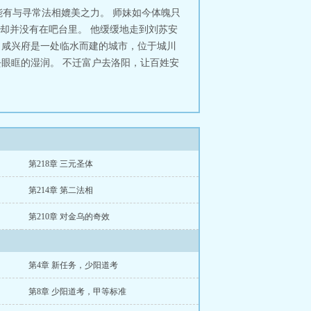
有与寻常法相媲美之力。 师妹如今体魄只
时却并没有在吧台里。 他缓缓地走到刘苏安
 咸兴府是一处临水而建的城市，位于城川
去眼眶的湿润。 不迁富户去洛阳，让百姓安
第218章 三元圣体
第214章 第二法相
第210章 对金乌的奇效
第4章 新任务，少阳道考
第8章 少阳道考，甲等标准