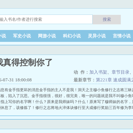
搜索
小说
军史小说
网游小说
科幻小说
灵异小说
言情小说
我真得控制你了
动 作：
加入书架
、
章节目录
7-31 18:00:08
最新章节：
第221章 速成圆满
消息有金手指更坏的消息金手指的主人不是我！洞天之主穆小鱼修行之志将三昧
面板，陷入了沉思。金手指很强，很好，很完美，唯一的问题就是我不叫穆小鱼
手指上写你的名字啊！什么？原来是我师妹吗？什么！原来写了穆师妹的名字，
别休息了，该修炼了！修行之志将地火淬体诀修行至大成修行奖励三百年修为李
升体魄，强身健体。穆小鱼我也要去吗？李印生对。修行之志大闹地府修行奖励
鱼我也要死吗？李印生对。修行之志以剑仙之道挑战司天之厉及五残的上古神灵
师妹，你，去把西王母干掉！穆小鱼我？