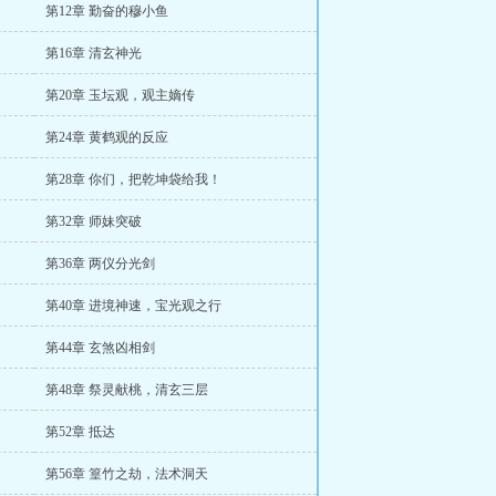
第12章 勤奋的穆小鱼
第16章 清玄神光
第20章 玉坛观，观主嫡传
第24章 黄鹤观的反应
第28章 你们，把乾坤袋给我！
第32章 师妹突破
第36章 两仪分光剑
第40章 进境神速，宝光观之行
第44章 玄煞凶相剑
第48章 祭灵献桃，清玄三层
第52章 抵达
第56章 篁竹之劫，法术洞天