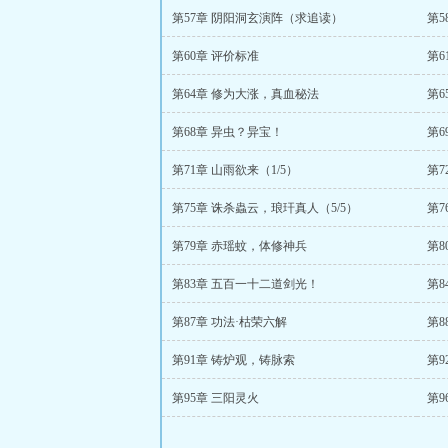
第57章 阴阳洞玄演阵（求追读）
第
第60章 评价标准
第
第64章 修为大涨，真血秘法
第6
第68章 异虫？异宝！
第6
第71章 山雨欲来（1/5）
第7
第75章 诛杀蟲云，琅玕真人（5/5）
第7
第79章 赤瑶蚊，体修神兵
第8
第83章 五百一十二道剑光！
第8
第87章 功法·枯荣六解
第8
第91章 铸炉观，铸脉索
第9
第95章 三阳灵火
第9