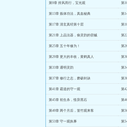
第9章 抟风而行，宝光观
第1
第13章 炼体功法，真血秘典
第
第17章 清玄真经第十层
第1
第21章 上品法器，偷灵韵的窃贼
第
第25章 五十年修为！
第
第29章 更大的丰收，黄鹤真人
第3
第33章 通明灵韵
第3
第37章 修行之志，磨砺剑诀
第3
第41章 霸道的守一观
第4
第45章 初生杀，怪异黑石
第4
第49章 两个月后，篁竹观来客
第5
第53章 守一观执事
第5