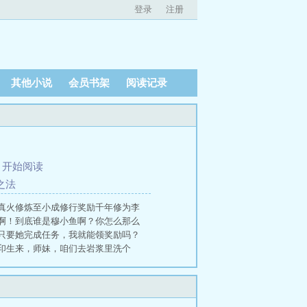
登录
注册
其他小说
会员书架
阅读记录
、
开始阅读
之法
真火修炼至小成修行奖励千年修为李
啊！到底谁是穆小鱼啊？你怎么那么
只要她完成任务，我就能领奖励吗？
印生来，师妹，咱们去岩浆里洗个
万年修为李印生来，师妹，我们一起
西王母，以印证自身道果修行奖励一