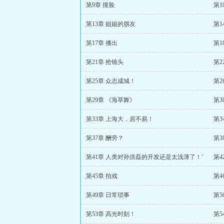
第9章 撞脸
第13章 姐姐的朋友
第1
第17章 播出
第
第21章 抢镜头
第2
第25章 众志成城！
第2
第29章 《海草舞》
第3
第33章 上海大，居不易！
第3
第37章 酬劳？
第3
第41章 人类对孙洪磊的开发还是太浅薄了！’
第4
第45章 拍戏
第4
第49章 日常琐事
第5
第53章 高光时刻！
第5