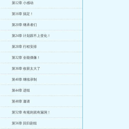
第12章 小感动
第16章 搞定！
第20章 继承者们
第24章 计划跟不上变化！
第28章 行程安排
第32章 全能偶像！
第36章 收获太大了
第40章 继续录制
第44章 进组
第48章 邀请
第52章 有规则就有漏洞！
第56章 回归剧组