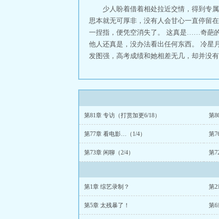
少人盼着借着相处拉近交情，得到专属
思本就无可厚非，没有人会甘心一直停留在
一捏指，便凭空消失了。 这真是……奇葩
他人还真是，没办法看出任何东西。 冷星
发图强，高考成绩和她相差无几，却并没有和
第81章 专访（打赏加更6/18）
第8
第77章 看电影…（1/4）
第7
第73章 闲聊（2/4）
第7
第1章 综艺录制？
第2
第5章 太残暴了！
第6