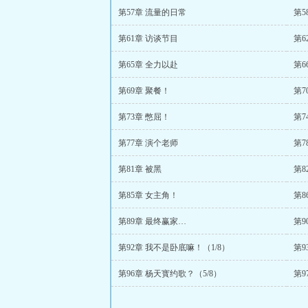
第57章 流量的日常
第5
第61章 访谈节目
第6
第65章 全力以赴
第6
第69章 聚餐！
第7
第73章 憋屈！
第7
第77章 演个老师
第7
第81章 被黑
第8
第85章 女主角！
第8
第89章 最终赢家…
第9
第92章 我不是卧底嘛！（1/8）
第9
第96章 杨天寳约歌？（5/8）
第9