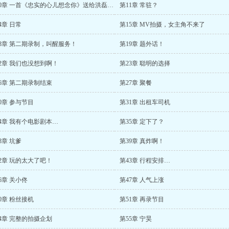
第10章 一首《忠实的心儿想念你》送给洪磊哥！
第11章 常驻？
4章 日常
第15章 MV拍摄，女主角不来了
18章 第二期录制，叫醒服务！
第19章 题外话！
2章 我们也没想到啊！
第23章 聪明的选择
6章 第二期录制结束
第27章 聚餐
0章 参与节目
第31章 出租车司机
4章 我有个电影剧本…
第35章 定下了？
8章 坑爹
第39章 真炸啊！
2章 玩的太大了吧！
第43章 行程安排…
6章 关小佟
第47章 人气上涨
0章 粉丝接机
第51章 再录节目
4章 完整的拍摄企划
第55章 宁昊