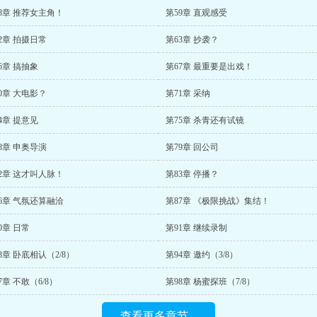
8章 推荐女主角！
第59章 直观感受
2章 拍摄日常
第63章 抄袭？
6章 搞抽象
第67章 最重要是出戏！
0章 大电影？
第71章 采纳
4章 提意见
第75章 杀青还有试镜
8章 申奥导演
第79章 回公司
2章 这才叫人脉！
第83章 停播？
6章 气氛还算融洽
第87章 《极限挑战》集结！
0章 日常
第91章 继续录制
3章 卧底相认（2/8）
第94章 邀约（3/8）
7章 不敢（6/8）
第98章 杨蜜探班（7/8）
查看更多章节...