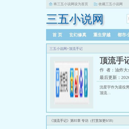
将三五小说网设为首页
收藏三五小说网
三五小说网
首 页
玄幻修真
重生穿越
都市
三五小说网
>
顶流手记
顶流手
作 者：油炸大
最后更新：2026-0
沈星宇作为退役
顶流…
《顶流手记》第81章 专访（打赏加更6/18）