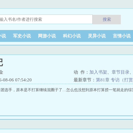
搜索
小说
军史小说
网游小说
科幻小说
灵异小说
言情小说
记
金
动 作：
加入书架
、
章节目录
8-06 07:54:20
最新章节：
第81章 专访（打赏
男团选手，原本是不打算继续混圈子了…怎么也没想到原本打算捞一笔就走的综