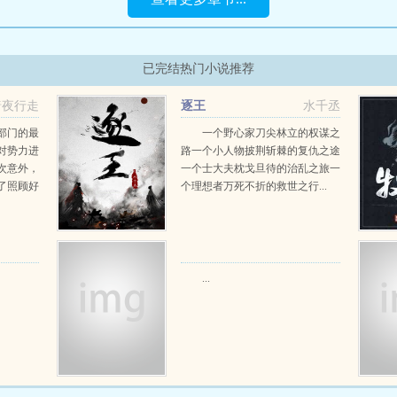
已完结热门小说推荐
暗夜行走
逐王
水千丞
部门的最
一个野心家刀尖林立的权谋之
对势力进
路一个小人物披荆斩棘的复仇之途
次意外，
一个士大夫枕戈旦待的治乱之旅一
了照顾好
个理想者万死不折的救世之行...
到了东昌
...