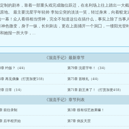
定制的剧本，靠着一部重头戏完成咖位跃迁，在名利场上往上踏出一大截
原地。 最主要沈星宇年轻帅 李知尘突的淡淡一笑，转过身来，向着蛟龙
的一幕！众人看得相当愣神，完全不知道这位在搞什么，事实上除了当事
月神色微变，身子一纵，长剑刺去，更在上面捅开一个洞囗，一缕阳光登时
她报一所大学，...
《顶流手记》最新章节
0章 约饭？（4/4）
第79章 沈星宇年！（3/4）
6章 再见偶像（打赏加更5/18）
第75章 首映礼（4/4）
2章 日常（1/4）
第71章 剧王来了！（打赏加更4/18）
《顶流手记》章节列表
章 前往录制
第3章 很有综艺效果嘛！
章 后半程开始
第7章 倒反天罡