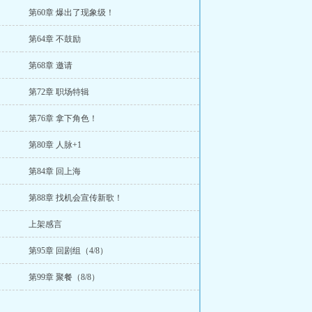
第60章 爆出了现象级！
第64章 不鼓励
第68章 邀请
第72章 职场特辑
第76章 拿下角色！
第80章 人脉+1
第84章 回上海
第88章 找机会宣传新歌！
上架感言
第95章 回剧组（4/8）
第99章 聚餐（8/8）