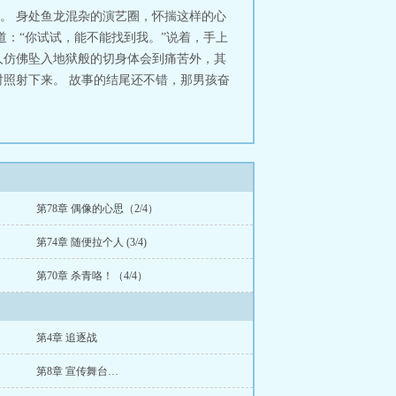
。 身处鱼龙混杂的演艺圈，怀揣这样的心
道：“你试试，能不能找到我。”说着，手上
人仿佛坠入地狱般的切身体会到痛苦外，其
照射下来。 故事的结尾还不错，那男孩奋
第78章 偶像的心思（2/4）
第74章 随便拉个人 (3/4)
第70章 杀青咯！（4/4）
第4章 追逐战
第8章 宣传舞台…